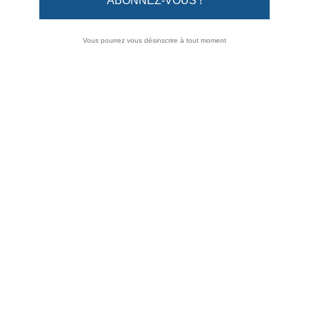
Vous pourrez vous désinscrire à tout moment
SAHARIENNE MARINE BACHMANN
Référence :
SAHA12K1608NAVY