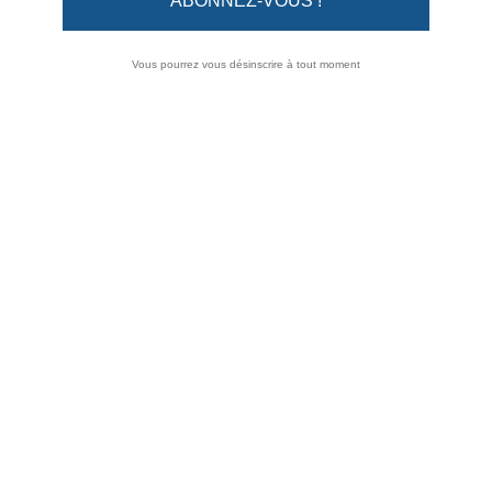
Vous pourrez vous désinscrire à tout moment
T-SHIRT GENTLEMAN DRIVER CIEL
Référence :
TST14P003SKY